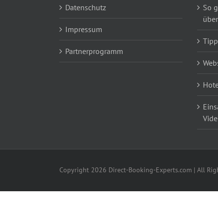
Datenschutz
So g
über
Impressum
Tipp
Partnerprogramm
Webs
Hote
Eins
Vide
Copyright 2026 Direct-Booking-Experts.com | All Rig