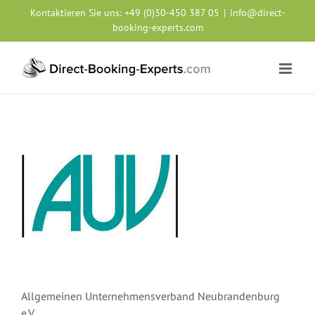
Zum
Kontaktieren Sie uns:
+49 (0)30-450 387 05
|
info@direct-
Inhalt
booking-experts.com
springen
Allgemeinen Unternehmensverband Neubrandenburg
e.V.