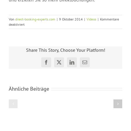
Von
direct-booking-experts.com
|
9 Oktober 2014
|
Videos
|
Kommentare
für
deaktiviert
A/B
Testing
für
Hotel
Share This Story, Choose Your Platform!
Websites
Facebook
X
LinkedIn
E-
Mail
Ähnliche Beiträge
Eins
Hotelfotos
von
Website
&
Hote
Button-
Hotel
und
Gestaltung
Bildergalerie
Hote
Vide