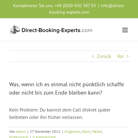
Zum
Kontaktieren Sie uns:
+49 (0)30-450 387 05
|
info@direct-
Inhalt
booking-experts.com
springen
Zurück
Vor
Was, wenn ich es einmal nicht pünktlich schaffe
oder nicht bis zum Ende bleiben kann?
Kein Problem: Du kannst dem Call diskret später
beitreten oder ihn früher verlassen.
Von
admin
|
27 November 2012
|
Allgemein
,
Basic
,
Master
,
Professional
|
0 Kommentare